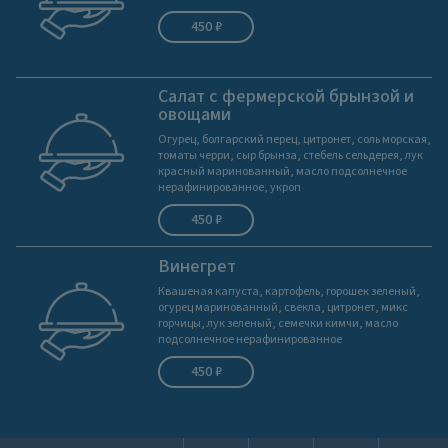
450 ₽
Салат с фермерской брынзой и
овощами
Огурец, болгарский перец, цитронет, соль морская,
томаты черри, сыр брынза, стебель сельдерея, лук
красный маринованный, масло подсолнечное
нерафинированное, укроп
450 ₽
Винегрет
Квашеная капуста, картофель, горошек зеленый,
огурец маринованный, свекла, цитронет, микс
горчицы, лук зеленый, семечки кимчи, масло
подсолнечное нерафинированное
450 ₽