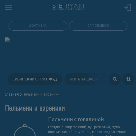
ДОСТАВКА
САМОВЫВОЗ
СИБИРСКИЙ СТРИТ ФУД
ПОРА НА ШАШЛЫКИ
ФЕСТИВ
Главная
Пельмени и вареники
Пельмени и вареники
Пельмени с говядиной
Говядина, жир говяжий, лук репчатый, мука
пшеничная, яйцо куриное, масло подсолнечное,