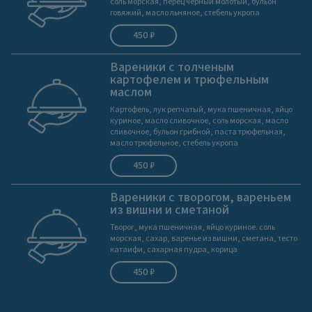
соль морская, перец черный молотый, бульон
говяжий, масло льняное, стебель укропа
450 ₽
Вареники с толченым
картофелем и трюфельным
маслом
Картофель, лук репчатый, мука пшеничная, яйцо
куриное, масло сливочное, соль морская, масло
сливочное, бульон грибной, паста трюфельная,
масло трюфельное, стебель укропа
450 ₽
Вареники с творогом, вареньем
из вишни и сметаной
Творог, мука пшеничная, яйцо куриное. соль
морская, сахар, варенье из вишни, сметана, тесто
катаифи, сахарная пудра, корица
450 ₽