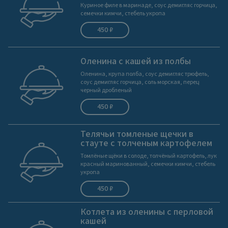
Куриное филе в маринаде, соус демигляс горчица,
семечки кимчи, стебель укропа
450 ₽
Оленина с кашей из полбы
Оленина, крупа полба, соус демигляс трюфель,
соус демигляс горчица, соль морская, перец
черный дробленый
450 ₽
Телячьи томленые щечки в
стауте с толченым картофелем
Томлёные щёки в солоде, толчёный картофель, лук
красный маринованный, семечки кимчи, стебель
укропа
450 ₽
Котлета из оленины с перловой
кашей