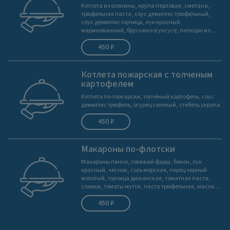
Котлета из оленины, крупа перловая, сметана,
трюфельная паста, соус демигляс трюфельный,
соус демигляс горчица, лук красный
маринованный, брусника в уксусе, попкорн из
гречки, стебель укропа
450 ₽
Котлета пожарская с толченым
картофелем
Котлета по-пожарски, толчёный картофель, соус
демигляс трюфель, огурец соленый, стебель укропа
450 ₽
Макароны по-флотски
Макароны пенне, говяжий фарш, бекон, лук
красный, чеснок, соль морская, перец черный
молотый, горчица дижонская, томатная паста,
сливки, томаты мутти, паста трюфельная, масло
сливочное, петрушка, стебель укропа
450 ₽