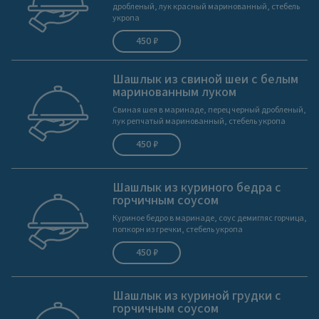
дробленый, лук красный маринованный, стебель
укропа
450 ₽
Шашлык из свиной шеи с белым
маринованным луком
Свиная шея в маринаде, перец черный дробленый,
лук репчатый маринованный, стебель укропа
450 ₽
Шашлык из куриного бедра с
горчичным соусом
Куриное бедро в маринаде, соус демигляс горчица,
попкорн из гречки, стебель укропа
450 ₽
Шашлык из куриной грудки с
горчичным соусом