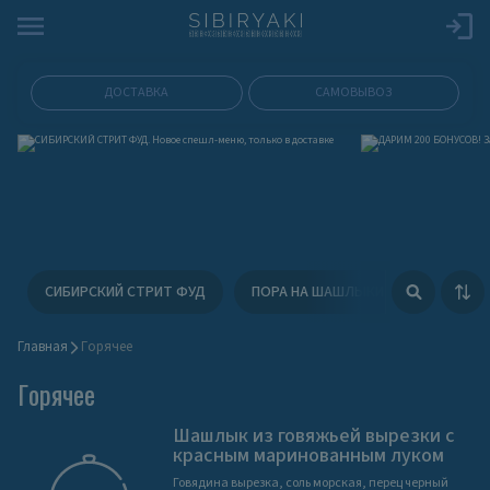
ДОСТАВКА
САМОВЫВОЗ
СИБИРСКИЙ СТРИТ ФУД
ПОРА НА ШАШЛЫКИ
ФЕСТИВ
Главная
Гoрячее
Гoрячее
Шашлык из говяжьей вырезки с
красным маринованным луком
Говядина вырезка, соль морская, перец черный