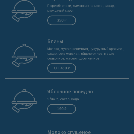
Пюре облепихи, лимонная кислота, сахар,
глюкозный сироп
350 ₽
Блины
Молоко, мука пшеничная, кукурузный крахмал,
сахар, соль морская, яйцо куриное, масло
сливочное, масло подсолнечное
ОТ 450 ₽
Яблочное повидло
Яблоко, сахар, вода
190 ₽
Молоко сгущеное