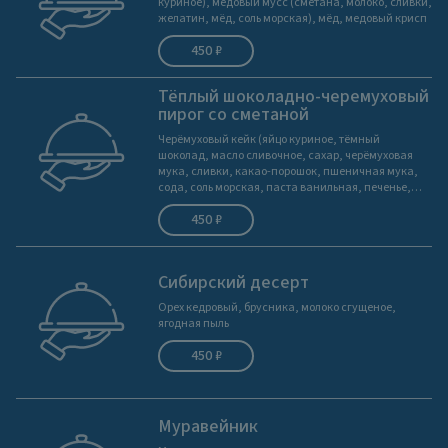
куриное), медовый мусс (сметана, молоко, сливки,
желатин, мёд, соль морская), мёд, медовый крисп
450 ₽
Тёплый шоколадно-черемуховый
пирог со сметаной
Черёмуховый кейк (яйцо куриное, тёмный
шоколад, масло сливочное, сахар, черёмуховая
мука, сливки, какао-порошок, пшеничная мука,
сода, соль морская, паста ванильная, печенье,
соленая карамель), черёмуховое варенье,
450 ₽
сметана, семечки в сахаре
Сибирский десерт
Орех кедровый, брусника, молоко сгущеное,
ягодная пыль
450 ₽
Муравейник