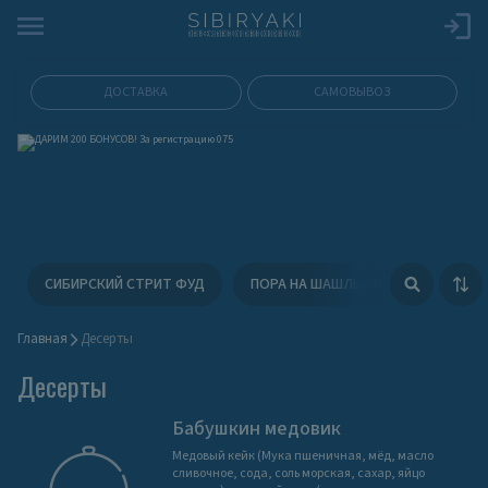
ДОСТАВКА
САМОВЫВОЗ
СИБИРСКИЙ СТРИТ ФУД
ПОРА НА ШАШЛЫКИ
ФЕСТИВ
Главная
Деcерты
Деcерты
Бабушкин медовик
Медовый кейк (Мука пшеничная, мёд, масло
сливочное, сода, соль морская, сахар, яйцо