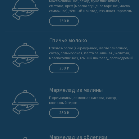
Масло сливочное, сахар, мука пшеничная,
сметана, крем (молоко сгущеное вареное, масло
сливочное), тёмный шоколад, взрывная карамель
350 ₽
Птичье молоко
Птичье молоко (яйцо куриное, масло сливочное,
сахар, соль морская, паста ванильная, желатин,
молоко топленое), тёмный шоколад, орех кедровый
350 ₽
Мармелад из малины
Пюре малины, лимонная кислота, сахар,
глюкозный сироп
350 ₽
Мармелад из облепихи